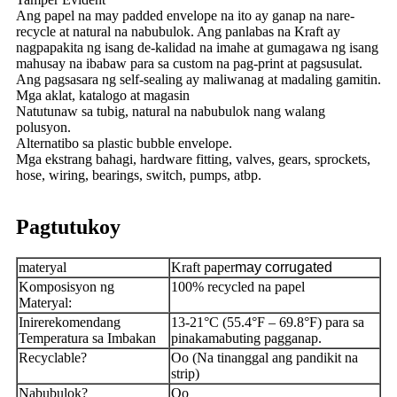
Ang papel na may padded envelope na ito ay ganap na nare-
recycle at natural na nabubulok. Ang panlabas na Kraft ay
nagpapakita ng isang de-kalidad na imahe at gumagawa ng isang
mahusay na ibabaw para sa custom na pag-print at pagsusulat.
Ang pagsasara ng self-sealing ay maliwanag at madaling gamitin.
Mga aklat, katalogo at magasin
Natutunaw sa tubig, natural na nabubulok nang walang
polusyon.
Alternatibo sa plastic bubble envelope.
Mga ekstrang bahagi, hardware fitting, valves, gears, sprockets,
hose, wiring, bearings, switch, pumps, atbp.
Pagtutukoy
materyal
Kraft paper
may corrugated
Komposisyon ng
100% recycled na papel
Materyal:
Inirerekomendang
13-21°C (55.4°F – 69.8°F) para sa
Temperatura sa Imbakan
pinakamabuting pagganap.
Recyclable?
Oo (Na tinanggal ang pandikit na
strip)
Nabubulok?
Oo