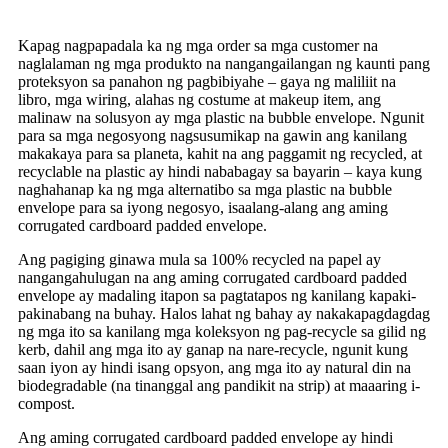
Kapag nagpapadala ka ng mga order sa mga customer na
naglalaman ng mga produkto na nangangailangan ng kaunti pang
proteksyon sa panahon ng pagbibiyahe – gaya ng maliliit na
libro, mga wiring, alahas ng costume at makeup item, ang
malinaw na solusyon ay mga plastic na bubble envelope. Ngunit
para sa mga negosyong nagsusumikap na gawin ang kanilang
makakaya para sa planeta, kahit na ang paggamit ng recycled, at
recyclable na plastic ay hindi nababagay sa bayarin – kaya kung
naghahanap ka ng mga alternatibo sa mga plastic na bubble
envelope para sa iyong negosyo, isaalang-alang ang aming
corrugated cardboard padded envelope.
Ang pagiging ginawa mula sa 100% recycled na papel ay
nangangahulugan na ang aming corrugated cardboard padded
envelope ay madaling itapon sa pagtatapos ng kanilang kapaki-
pakinabang na buhay. Halos lahat ng bahay ay nakakapagdagdag
ng mga ito sa kanilang mga koleksyon ng pag-recycle sa gilid ng
kerb, dahil ang mga ito ay ganap na nare-recycle, ngunit kung
saan iyon ay hindi isang opsyon, ang mga ito ay natural din na
biodegradable (na tinanggal ang pandikit na strip) at maaaring i-
compost.
Ang aming corrugated cardboard padded envelope ay hindi