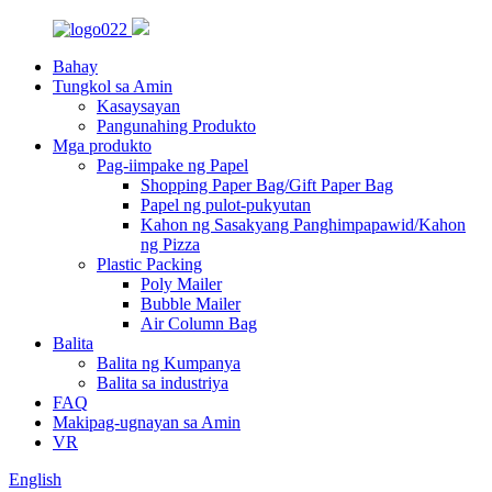
Bahay
Tungkol sa Amin
Kasaysayan
Pangunahing Produkto
Mga produkto
Pag-iimpake ng Papel
Shopping Paper Bag/Gift Paper Bag
Papel ng pulot-pukyutan
Kahon ng Sasakyang Panghimpapawid/Kahon
ng Pizza
Plastic Packing
Poly Mailer
Bubble Mailer
Air Column Bag
Balita
Balita ng Kumpanya
Balita sa industriya
FAQ
Makipag-ugnayan sa Amin
VR
English