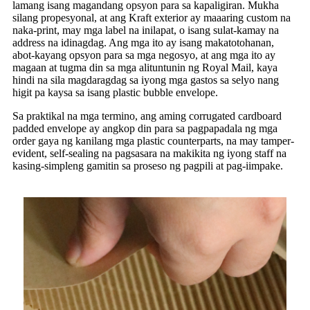
lamang isang magandang opsyon para sa kapaligiran. Mukha
silang propesyonal, at ang Kraft exterior ay maaaring custom na
naka-print, may mga label na inilapat, o isang sulat-kamay na
address na idinagdag. Ang mga ito ay isang makatotohanan,
abot-kayang opsyon para sa mga negosyo, at ang mga ito ay
magaan at tugma din sa mga alituntunin ng Royal Mail, kaya
hindi na sila magdaragdag sa iyong mga gastos sa selyo nang
higit pa kaysa sa isang plastic bubble envelope.
Sa praktikal na mga termino, ang aming corrugated cardboard
padded envelope ay angkop din para sa pagpapadala ng mga
order gaya ng kanilang mga plastic counterparts, na may tamper-
evident, self-sealing na pagsasara na makikita ng iyong staff na
kasing-simpleng gamitin sa proseso ng pagpili at pag-iimpake.