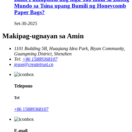
Mundo sa Tsina upang Bumili ng Honeycomb
Paper Bags?
Set-30-2025
Makipag-ugnayan sa Amin
1101 Building 5B, Huaqiang Idea Park, Biyan Community,
Guangming District, Shenzhen
Tel:
+86 15889368107
jeson@createtrust.cn
Telepono
Tel
+86 15889368107
E-mail