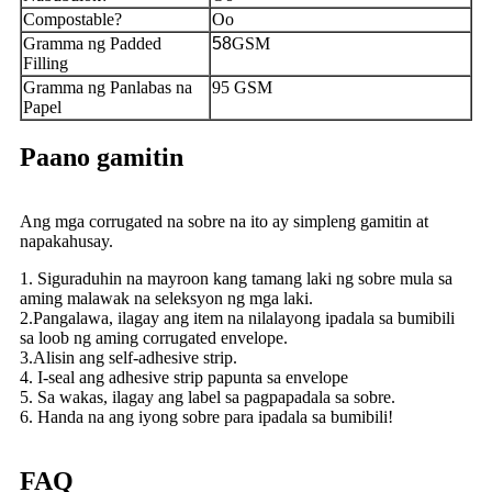
Compostable?
Oo
Gramma ng Padded
58
GSM
Filling
Gramma ng Panlabas na
95 GSM
Papel
Paano gamitin
Ang mga corrugated na sobre na ito ay simpleng gamitin at
napakahusay.
1. Siguraduhin na mayroon kang tamang laki ng sobre mula sa
aming malawak na seleksyon ng mga laki.
2.Pangalawa, ilagay ang item na nilalayong ipadala sa bumibili
sa loob ng aming corrugated envelope.
3.Alisin ang self-adhesive strip.
4. I-seal ang adhesive strip papunta sa envelope
5. Sa wakas, ilagay ang label sa pagpapadala sa sobre.
6. Handa na ang iyong sobre para ipadala sa bumibili!
FAQ