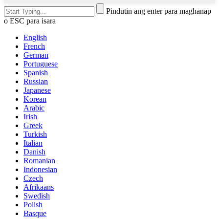
Pindutin ang enter para maghanap
o ESC para isara
English
French
German
Portuguese
Spanish
Russian
Japanese
Korean
Arabic
Irish
Greek
Turkish
Italian
Danish
Romanian
Indonesian
Czech
Afrikaans
Swedish
Polish
Basque