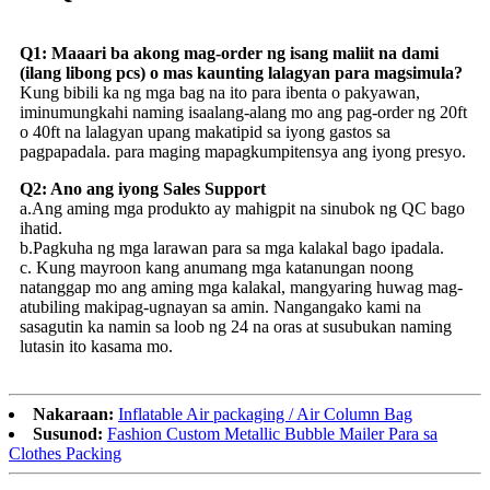
Q1: Maaari ba akong mag-order ng isang maliit na dami
(ilang libong pcs) o mas kaunting lalagyan para magsimula?
Kung bibili ka ng mga bag na ito para ibenta o pakyawan,
iminumungkahi naming isaalang-alang mo ang pag-order ng 20ft
o 40ft na lalagyan upang makatipid sa iyong gastos sa
pagpapadala. para maging mapagkumpitensya ang iyong presyo.
Q2: Ano ang iyong Sales Support
a.Ang aming mga produkto ay mahigpit na sinubok ng QC bago
ihatid.
b.Pagkuha ng mga larawan para sa mga kalakal bago ipadala.
c. Kung mayroon kang anumang mga katanungan noong
natanggap mo ang aming mga kalakal, mangyaring huwag mag-
atubiling makipag-ugnayan sa amin. Nangangako kami na
sasagutin ka namin sa loob ng 24 na oras at susubukan naming
lutasin ito kasama mo.
Nakaraan:
Inflatable Air packaging / Air Column Bag
Susunod:
Fashion Custom Metallic Bubble Mailer Para sa
Clothes Packing