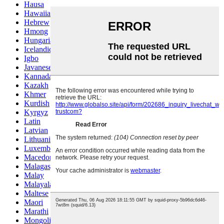
Hausa
Hawaiian
Hebrew
Hmong
Hungarian
Icelandic
Igbo
Javanese
Kannada
Kazakh
Khmer
Kurdish
Kyrgyz
Latin
Latvian
Lithuanian
Luxembou..
Macedonian
Malagasy
Malay
Malayalam
Maltese
Maori
Marathi
Mongolian