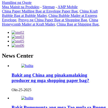
Humiling ng Quote
Mga Mainit na Produkto
-
Sitemap
-
AMP Mobile
China Paper Mailling Bag at Envelope Paper Bag
,
China Kraft
Bubble Bag at Bubble Mailer
,
China Bubble Mailer at Express
Envelope
,
Presyo ng China Paper Bag at Shopping Bag
,
China
Honeycomb Mailer at Kraft Mailer
,
China Bag at Shipping Bag
,
News Center
Bakit ang China ang pinakamalaking
producer ng mga shopping paper bag?
Okt-25-2025
Bakit Pumupunta ang mga Tao mula sa Buong